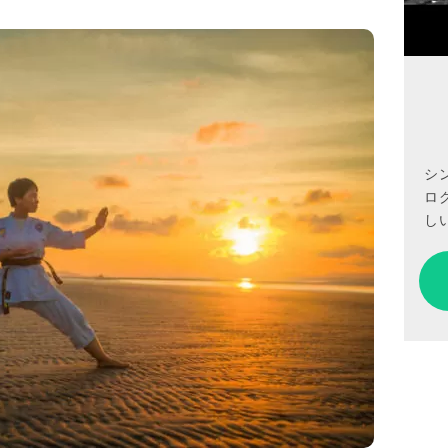
シ
ロ
しい