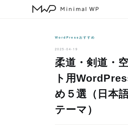
本
文
へ
ス
キ
WordPressおすすめ
ッ
2025-04-19
プ
柔道・剣道・
ト用WordPr
め５選（日本
テーマ）