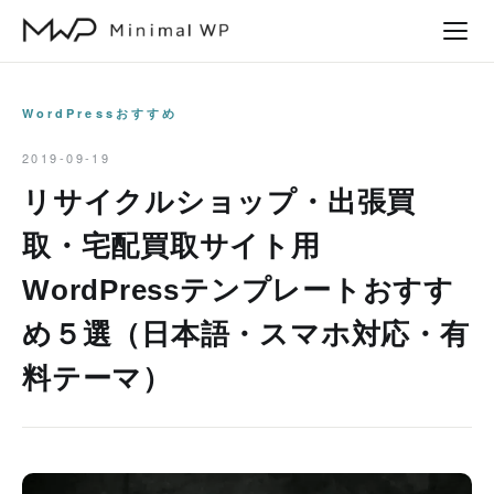
本
文
へ
ス
WordPressおすすめ
キ
2019-09-19
ッ
リサイクルショップ・出張買
プ
取・宅配買取サイト用
WordPressテンプレートおすす
め５選（日本語・スマホ対応・有
料テーマ）