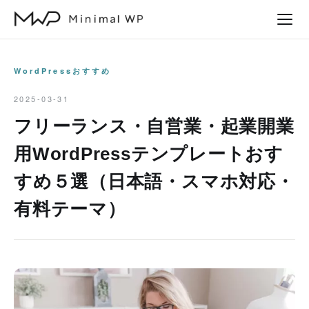
本
文
へ
ス
WordPressおすすめ
キ
2025-03-31
ッ
フリーランス・自営業・起業開業
プ
用WordPressテンプレートおす
すめ５選（日本語・スマホ対応・
有料テーマ）