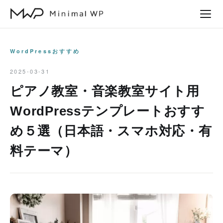
本
文
へ
ス
WordPressおすすめ
キ
2025-03-31
ッ
ピアノ教室・音楽教室サイト用
プ
WordPressテンプレートおすす
め５選（日本語・スマホ対応・有
料テーマ）