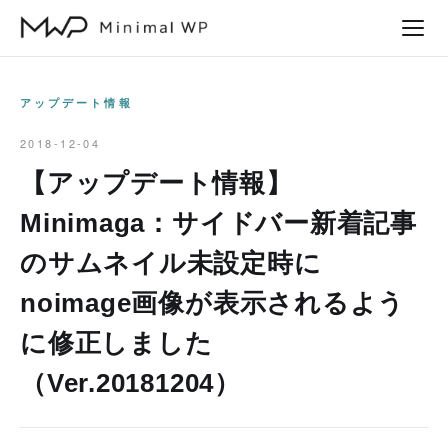
本
文
へ
ス
アップデート情報
キ
2018-12-04
ッ
【アップデート情報】
プ
Minimaga：サイドバー新着記事
のサムネイル未設定時に
noimage画像が表示されるよう
に修正しました
（Ver.20181204）