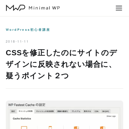
本
文
へ
ス
WordPress初心者講座
キ
2018-11-11
ッ
CSSを修正したのにサイトのデ
プ
ザインに反映されない場合に、
疑うポイント２つ