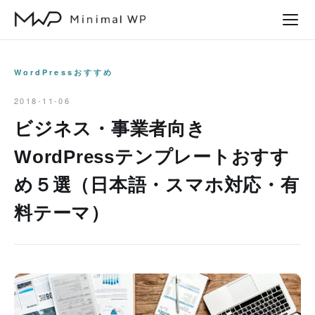
本
文
へ
ス
WordPressおすすめ
キ
2018-11-06
ッ
ビジネス・事業者向き
プ
WordPressテンプレートおすす
め５選（日本語・スマホ対応・有
料テーマ）