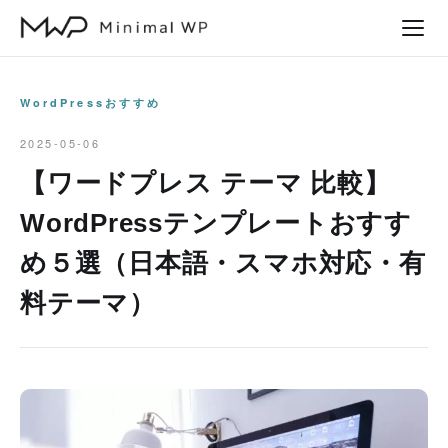
本
文
へ
ス
WordPressおすすめ
キ
2025-05-06
ッ
【ワードプレス テーマ 比較】
プ
WordPressテンプレートおすす
め５選（日本語・スマホ対応・有
料テーマ）