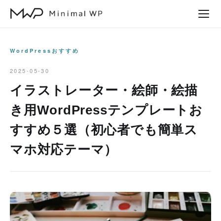
本
文
へ
ス
WordPressおすすめ
キ
2025-05-30
ッ
イラストレーター・絵師・絵描
プ
き用WordPressテンプレートお
すすめ５選（初心者でも簡単ス
マホ対応テーマ）