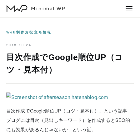
本
文
へ
ス
Web制作お役立ち情報
キ
2018-10-24
ッ
目次作成でGoogle順位UP（コ
プ
ツ・見本付）
目次作成でGoogle順位UP（コツ・見本付）、という記事。
ブログには目次（見出しキーワード）を作成するとSEO的
にも効果があるんじゃないか、という話。