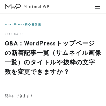
本
文
へ
ス
WordPress初心者講座
キ
2018-04-25
ッ
Q&A：WordPressトップページ
プ
の新着記事一覧（サムネイル画像
一覧）のタイトルや抜粋の文字
数を変更できますか？
簡単にできます！