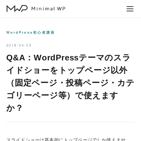
本
文
へ
ス
WordPress初心者講座
キ
2018-04-25
ッ
Q&A：WordPressテーマのスラ
プ
イドショーをトップページ以外
（固定ページ・投稿ページ・カテ
ゴリーページ等）で使えます
か？
スライドショーは基本的にトップページでしか使えませ