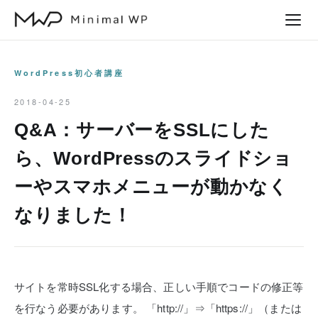
本
文
へ
ス
WordPress初心者講座
キ
2018-04-25
ッ
Q&A：サーバーをSSLにした
プ
ら、WordPressのスライドショ
ーやスマホメニューが動かなく
なりました！
サイトを常時SSL化する場合、正しい手順でコードの修正等
を行なう必要があります。
「http://」⇒「https://」（または