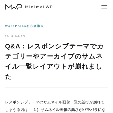
本
文
へ
ス
WordPress初心者講座
キ
2018-04-25
ッ
Q&A：レスポンシブテーマでカ
プ
テゴリーやアーカイブのサムネ
イル一覧レイアウトが崩れまし
た
レスポンシブテーマのサムネイル画像一覧の並びが崩れて
しまう原因は、
１）サムネイル画像の高さがバラバラにな