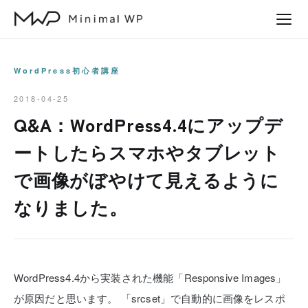
本
文
へ
ス
WordPress初心者講座
キ
2018-04-25
ッ
Q&A：WordPress4.4にアップデ
プ
ートしたらスマホやタブレット
で画像がぼやけて見えるように
なりました。
WordPress4.4から実装された機能「Responsive Images」
が原因だと思います。
「srcset」で自動的に画像をレスポ