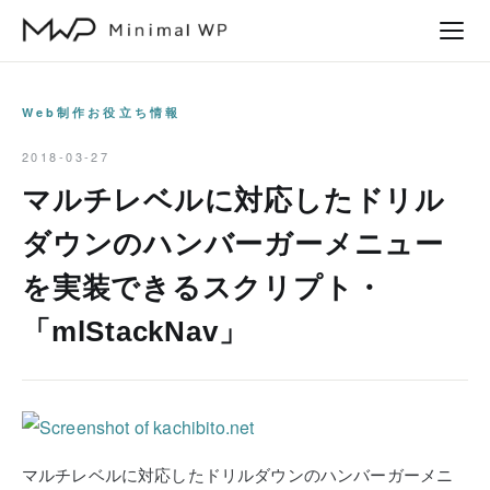
本
文
へ
ス
Web制作お役立ち情報
キ
2018-03-27
ッ
マルチレベルに対応したドリル
プ
ダウンのハンバーガーメニュー
を実装できるスクリプト・
「mlStackNav」
マルチレベルに対応したドリルダウンのハンバーガーメニ