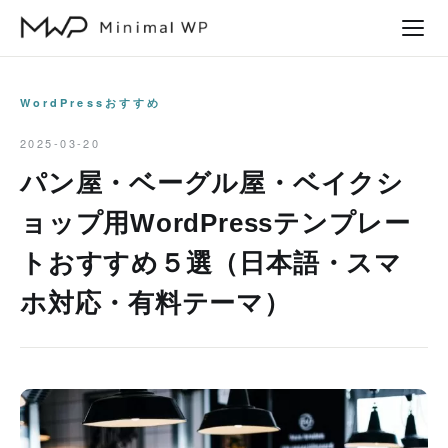
本
文
へ
ス
WordPressおすすめ
キ
2025-03-20
ッ
パン屋・ベーグル屋・ベイクシ
プ
ョップ用WordPressテンプレー
トおすすめ５選（日本語・スマ
ホ対応・有料テーマ）