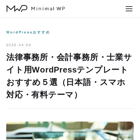
本
文
へ
ス
WordPressおすすめ
キ
2025-04-09
ッ
法律事務所・会計事務所・士業サ
プ
イト用WordPressテンプレート
おすすめ５選（日本語・スマホ
対応・有料テーマ）