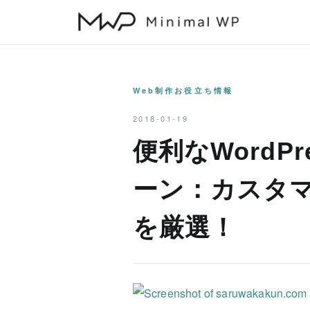
本
文
へ
ス
キ
Web制作お役立ち情報
ッ
2018-01-19
プ
便利なWordP
ーン：カスタ
を厳選！