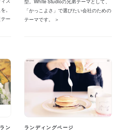
ティス
型。White Studioの兄弟テーマとして、
板を。
「かっこよさ」で選びたい会社のための
型テー
テーマです。 ＞
ラン
ランディングページ