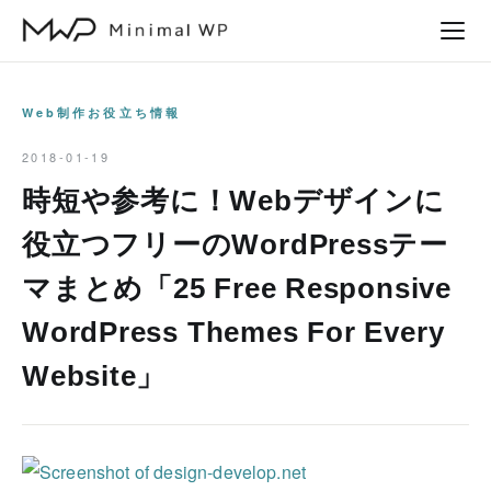
本
文
へ
ス
Web制作お役立ち情報
キ
2018-01-19
ッ
時短や参考に！Webデザインに
プ
役立つフリーのWordPressテー
マまとめ「25 Free Responsive
WordPress Themes For Every
Website」