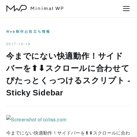
本
文
へ
ス
Web制作お役立ち情報
キ
2017-10-19
ッ
今までにない快適動作！サイド
プ
バーを⬆⬇スクロールに合わせて
ぴたっとくっつけるスクリプト -
Sticky Sidebar
今までにない快適動作！サイドバーを⬆⬇スクロールに合わ