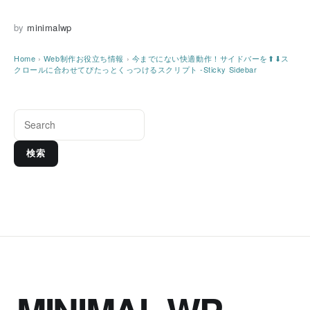
by
minimalwp
Home
›
Web制作お役立ち情報
›
今までにない快適動作！サイドバーを⬆⬇ス
クロールに合わせてぴたっとくっつけるスクリプト -Sticky Sidebar
検索