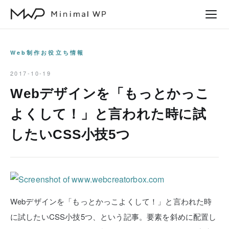
本
文
へ
ス
Web制作お役立ち情報
キ
2017-10-19
ッ
Webデザインを「もっとかっこ
プ
よくして！」と言われた時に試
したいCSS小技5つ
Webデザインを「もっとかっこよくして！」と言われた時
に試したいCSS小技5つ、という記事。要素を斜めに配置し