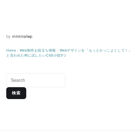
by
minimalwp
Home
›
Web制作お役立ち情報
›
Webデザインを「もっとかっこよくして！」
と言われた時に試したいCSS小技5つ
検索