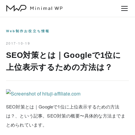
本
文
へ
ス
Web制作お役立ち情報
キ
2017-10-19
ッ
SEO対策とは｜Googleで1位に
プ
上位表示するための方法は？
SEO対策とは｜Googleで1位に上位表示するための方法
は？、という記事。SEO対策の概要〜具体的な方法までま
とめられています。