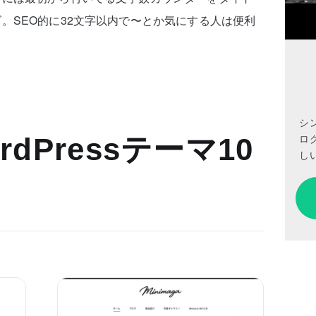
。SEO的に32文字以内で〜とか気にする人は便利
シ
ロ
dPressテーマ10
しい