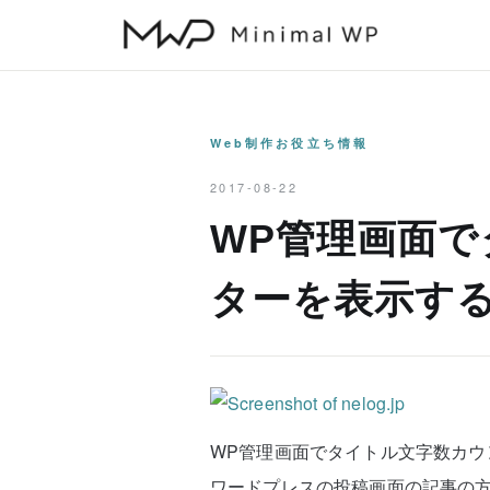
本
文
へ
ス
キ
Web制作お役立ち情報
ッ
2017-08-22
プ
WP管理画面
ターを表示す
WP管理画面でタイトル文字数カ
ワードプレスの投稿画面の記事の