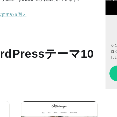
トおすすめ５選＞
シ
dPressテーマ10
ロ
しい