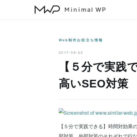
本
文
へ
ス
キ
Web制作お役立ち情報
ッ
2017-08-22
プ
【５分で実践
高いSEO対策
【５分で実践できる】時間対効果の
部対策、外部対策のそれぞれで行な