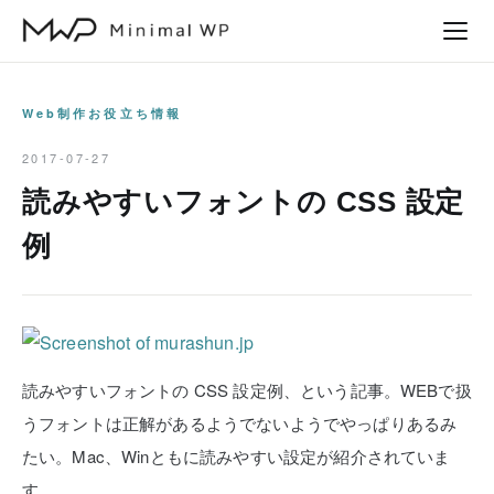
本
文
へ
ス
Web制作お役立ち情報
キ
2017-07-27
ッ
読みやすいフォントの CSS 設定
プ
例
読みやすいフォントの CSS 設定例、という記事。WEBで扱
うフォントは正解があるようでないようでやっぱりあるみ
たい。Mac、Winともに読みやすい設定が紹介されていま
す。