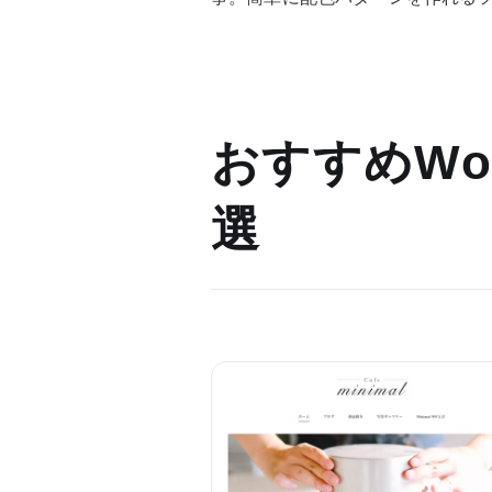
おすすめWor
選