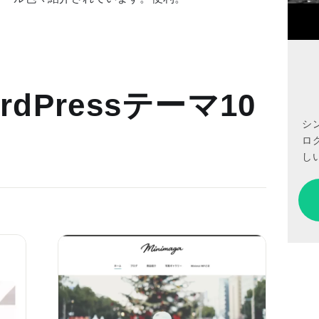
dPressテーマ10
シ
ロ
しい