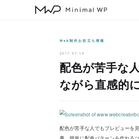
本
文
へ
ス
キ
Web制作お役立ち情報
ッ
2017-07-14
プ
配色が苦手な
ながら直感的
配色が苦手な人でもプレビューを見
事。簡単に配色パターンを作れる