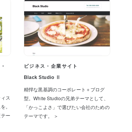
プ・
ビジネス・企業サイト
Black Studio Ⅱ
精悍な黒基調のコーポレート＋ブログ
ティス
型。White Studioの兄弟テーマとして、
板を。
「かっこよさ」で選びたい会社のための
型テー
テーマです。 ＞