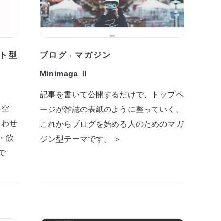
ト型
ブログ
マガジン
/
Minimaga Ⅱ
記事を書いて公開するだけで、トップペ
の空
ージが雑誌の表紙のように整っていく。
迷わせ
これからブログを始める人のためのマガ
・飲
ジン型テーマです。 ＞
で