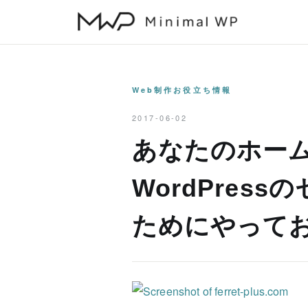
本
文
へ
ス
キ
Web制作お役立ち情報
ッ
2017-06-02
プ
あなたのホー
WordPres
ためにやって