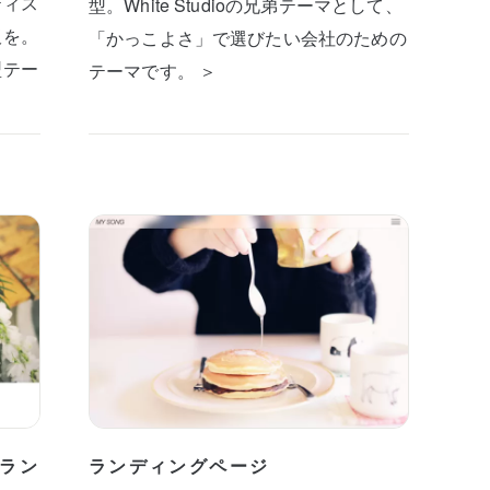
ティス
型。White Studioの兄弟テーマとして、
板を。
「かっこよさ」で選びたい会社のための
型テー
テーマです。 ＞
ラン
ランディングページ