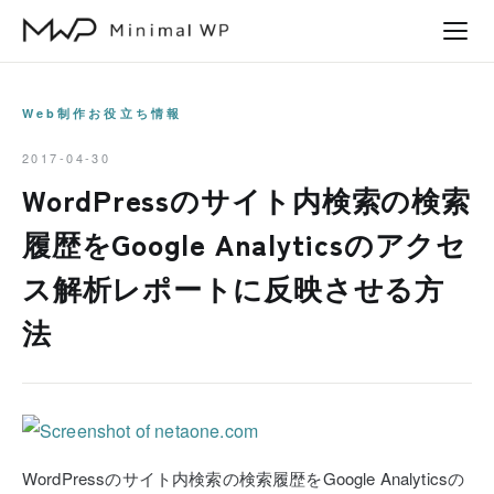
本
文
へ
ス
Web制作お役立ち情報
キ
2017-04-30
ッ
WordPressのサイト内検索の検索
プ
履歴をGoogle Analyticsのアクセ
ス解析レポートに反映させる方
法
WordPressのサイト内検索の検索履歴をGoogle Analyticsの