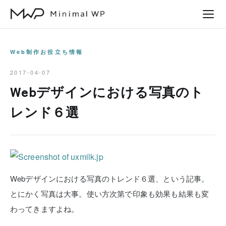
本
文
へ
ス
Web制作お役立ち情報
キ
2017-04-07
ッ
Webデザインにおける写真のト
プ
レンド６選
Webデザインにおける写真のトレンド６選、という記事。
とにかく写真は大事。使い方次第で印象も効果も結果も変
わってきますよね。