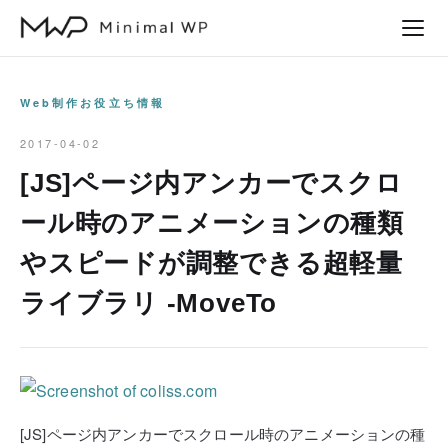
本
文
へ
ス
Web制作お役立ち情報
キ
2017-04-02
ッ
[JS]ページ内アンカーでスクロ
プ
ール時のアニメーションの種類
やスピードが調整できる超軽量
ライブラリ -MoveTo
[JS]ページ内アンカーでスクロール時のアニメーションの種