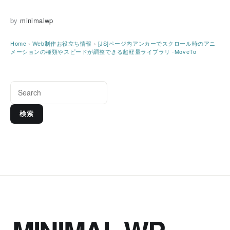
by
minimalwp
Home
›
Web制作お役立ち情報
›
[JS]ページ内アンカーでスクロール時のアニ
メーションの種類やスピードが調整できる超軽量ライブラリ -MoveTo
検索