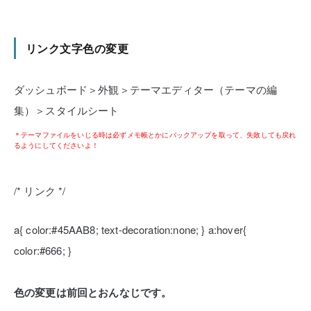
リンク文字色の変更
ダッシュボード＞外観＞テーマエディター（テーマの編
集）＞スタイルシート
＊テーマファイルをいじる時は必ずメモ帳とかにバックアップを取って、失敗しても戻れ
るようにしてくださいよ！
/* リンク */
a{
color:#45AAB8;
text-decoration:none;
}
a:hover{
color:#666;
}
色の変更は前回とおんなじです。