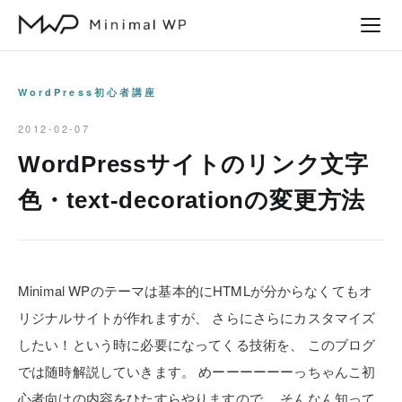
本
文
へ
ス
WordPress初心者講座
キ
2012-02-07
ッ
WordPressサイトのリンク文字
プ
色・text-decorationの変更方法
Minimal WPのテーマは基本的にHTMLが分からなくてもオ
リジナルサイトが作れますが、
さらにさらにカスタマイズ
したい！という時に必要になってくる技術を、
このブログ
では随時解説していきます。
めーーーーーーっちゃんこ初
心者向けの内容をひたすらやりますので、
そんなん知って