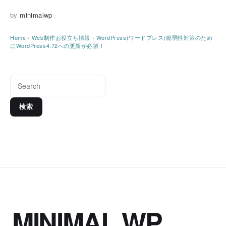
by
minimalwp
Home
›
Web制作お役立ち情報
›
WordPress(ワードプレス)脆弱性対策のため
にWordPress4.72への更新が必須！
検索
MINIMAL WP