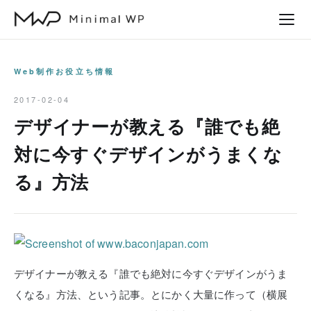
本
文
へ
ス
Web制作お役立ち情報
キ
2017-02-04
ッ
デザイナーが教える『誰でも絶
プ
対に今すぐデザインがうまくな
る』方法
デザイナーが教える『誰でも絶対に今すぐデザインがうま
くなる』方法、という記事。とにかく大量に作って（横展