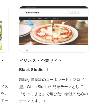
プ・
ビジネス・企業サイト
Black Studio Ⅱ
精悍な黒基調のコーポレート＋ブログ
ティス
型。White Studioの兄弟テーマとして、
板を。
「かっこよさ」で選びたい会社のための
型テー
テーマです。 ＞