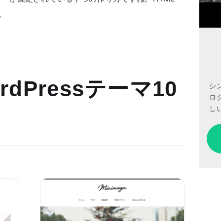
す。
dPressテーマ10
シ
ロ
しい