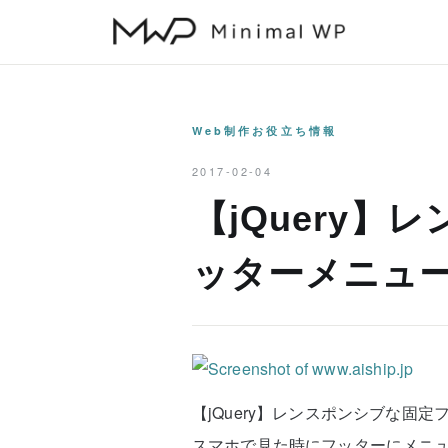
本
文
へ
ス
キ
Web制作お役立ち情報
ッ
2017-02-04
プ
【jQuery
ッターメニュ
【jQuery】レンスポンシブな固
スマホで見た時にフッターにメニュ