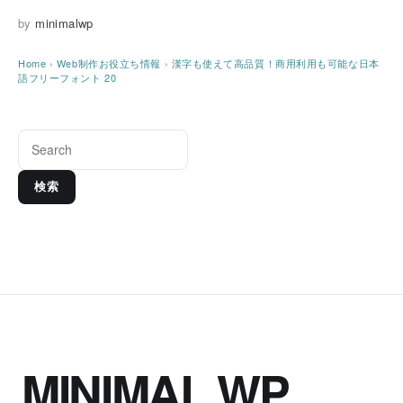
by
minimalwp
Home
›
Web制作お役立ち情報
›
漢字も使えて高品質！商用利用も可能な日本
語フリーフォント 20
検索
MINIMAL WP