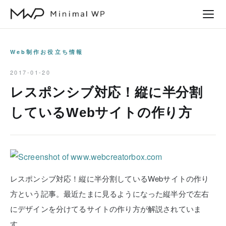
本
文
へ
ス
Web制作お役立ち情報
キ
2017-01-20
ッ
レスポンシブ対応！縦に半分割
プ
しているWebサイトの作り方
レスポンシブ対応！縦に半分割しているWebサイトの作り
方という記事。最近たまに見るようになった縦半分で左右
にデザインを分けてるサイトの作り方が解説されていま
す。