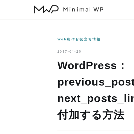
本
文
へ
ス
キ
Web制作お役立ち情報
ッ
2017-01-20
プ
WordPress：
previous_post
next_posts
付加する方法