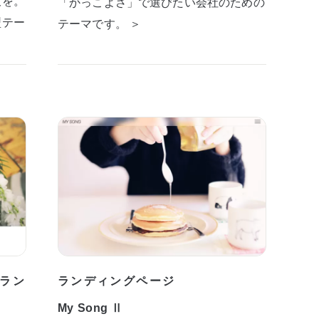
板を。
「かっこよさ」で選びたい会社のための
型テー
テーマです。 ＞
ラン
ランディングページ
My Song Ⅱ