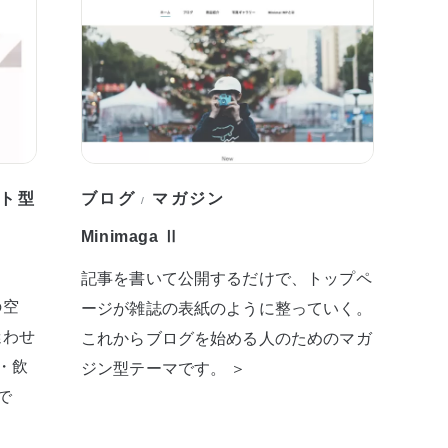
ト型
ブログ
マガジン
/
Minimaga Ⅱ
記事を書いて公開するだけで、トップペ
の空
ージが雑誌の表紙のように整っていく。
迷わせ
これからブログを始める人のためのマガ
・飲
ジン型テーマです。 ＞
で