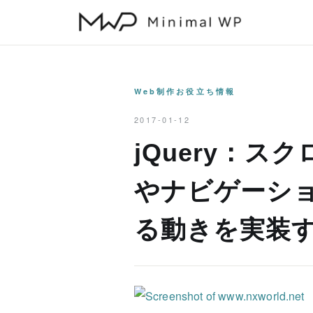
本
文
へ
ス
キ
Web制作お役立ち情報
ッ
2017-01-12
プ
jQuery：
やナビゲーシ
る動きを実装す