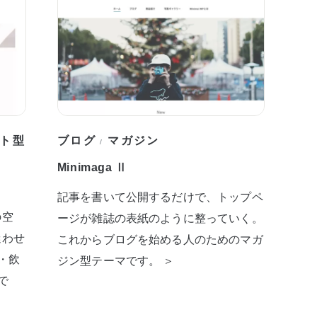
ト型
ブログ
マガジン
/
Minimaga Ⅱ
記事を書いて公開するだけで、トップペ
の空
ージが雑誌の表紙のように整っていく。
迷わせ
これからブログを始める人のためのマガ
・飲
ジン型テーマです。 ＞
で