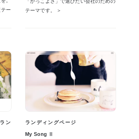
板を。
「かっこよさ」で選びたい会社のための
型テー
テーマです。 ＞
ラン
ランディングページ
My Song Ⅱ