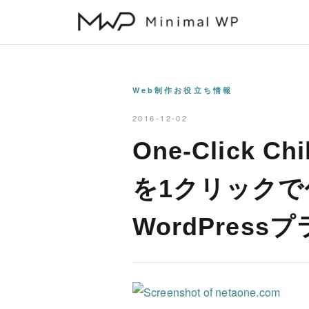
本
文
へ
ス
キ
Web制作お役立ち情報
ッ
2016-12-02
プ
One-Click C
を1クリックで
WordPress