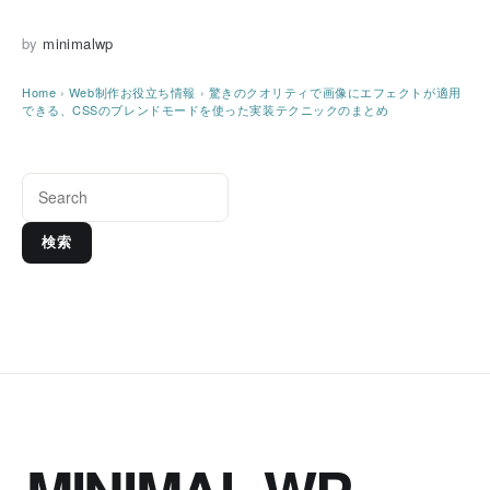
by
minimalwp
Home
›
Web制作お役立ち情報
›
驚きのクオリティで画像にエフェクトが適用
できる、CSSのブレンドモードを使った実装テクニックのまとめ
検索