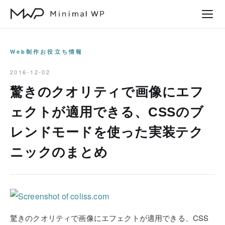
本
文
へ
ス
Web制作お役立ち情報
キ
2016-12-02
ッ
驚きのクオリティで画像にエフ
プ
ェクトが適用できる、CSSのブ
レンドモードを使った実装テク
ニックのまとめ
驚きのクオリティで画像にエフェクトが適用できる、CSS