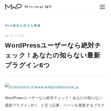
本
文
へ
ス
Web制作お役立ち情報
キ
2016-11-25
ッ
WordPressユーザーなら絶対チ
プ
ェック！あなたの知らない最新
プラグイン6つ
WordPressユーザーなら絶対チェック！あなたの知らない
最新プラグイン6つ、と言う記事。ページを複製するプラグ