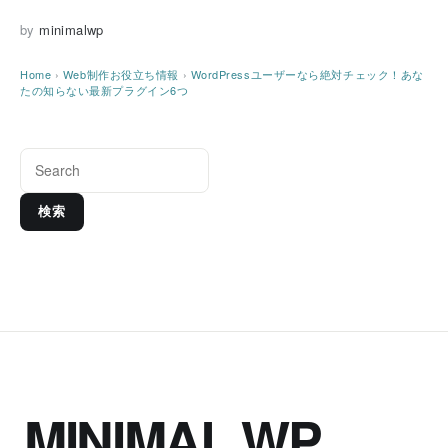
by
minimalwp
Home
›
Web制作お役立ち情報
›
WordPressユーザーなら絶対チェック！あな
たの知らない最新プラグイン6つ
検索
MINIMAL WP