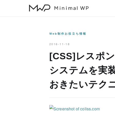
本
文
へ
ス
キ
Web制作お役立ち情報
ッ
2016-11-18
プ
[CSS]レス
システムを実
おきたいテク