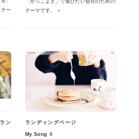
板を。
「かっこよさ」で選びたい会社のための
型テー
テーマです。 ＞
ラン
ランディングページ
My Song Ⅱ