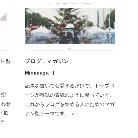
ト型
ブログ
マガジン
/
Minimaga Ⅱ
記事を書いて公開するだけで、トップペ
の空
ージが雑誌の表紙のように整っていく。
迷わせ
これからブログを始める人のためのマガ
・飲
ジン型テーマです。 ＞
で