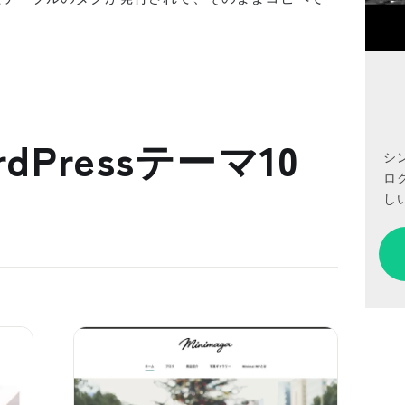
dPressテーマ10
シ
ロ
しい