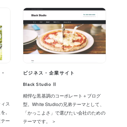
プ・
ビジネス・企業サイト
Black Studio Ⅱ
精悍な黒基調のコーポレート＋ブログ
ティス
型。White Studioの兄弟テーマとして、
板を。
「かっこよさ」で選びたい会社のための
型テー
テーマです。 ＞