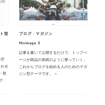
ト型
ブログ
マガジン
/
Minimaga Ⅱ
記事を書いて公開するだけで、トップペ
の空
ージが雑誌の表紙のように整っていく。
迷わせ
これからブログを始める人のためのマガ
・飲
ジン型テーマです。 ＞
で