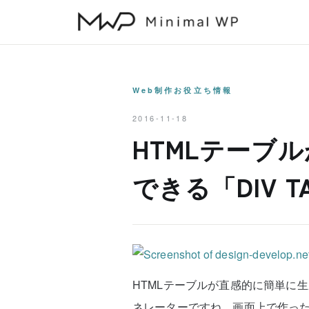
本
文
へ
ス
キ
Web制作お役立ち情報
ッ
2016-11-18
プ
HTMLテーブ
できる「DIV T
HTMLテーブルが直感的に簡単に生
ネレーターですね。画面上で作っ