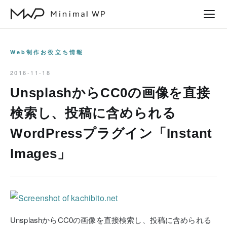
本
文
へ
ス
Web制作お役立ち情報
キ
2016-11-18
ッ
UnsplashからCC0の画像を直接
プ
検索し、投稿に含められる
WordPressプラグイン「Instant
Images」
UnsplashからCC0の画像を直接検索し、投稿に含められる