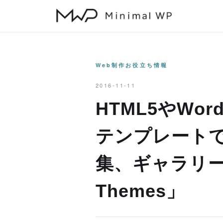
本
文
へ
ス
キ
Web制作お役立ち情報
ッ
2016-11-11
プ
HTML5やWor
テンプレート
集、ギャラリーに
Themes」