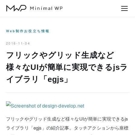
本
文
へ
ス
Web制作お役立ち情報
キ
2016-11-04
ッ
フリックやグリッド生成など
プ
様々なUIが簡単に実現できるjsラ
イブラリ「egjs」
フリックやグリッド生成など様々なUIが簡単に実現できるjs
ライブラリ「egjs」の紹介記事。タッチアクションから座標