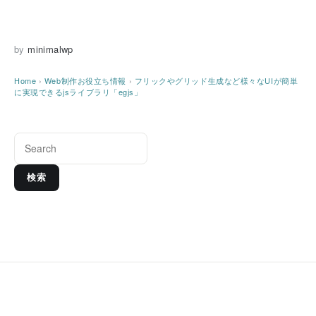
by
minimalwp
Home
›
Web制作お役立ち情報
›
フリックやグリッド生成など様々なUIが簡単
に実現できるjsライブラリ「egjs」
検索