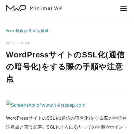
本
文
へ
ス
Web制作お役立ち情報
キ
2016-11-04
ッ
WordPressサイトのSSL化(通信
プ
の暗号化)をする際の手順や注意
点
WordPressサイトのSSL化(通信の暗号化)をする際の手順や
注意点と言う記事。SSL化するにあたっての手順やポイント