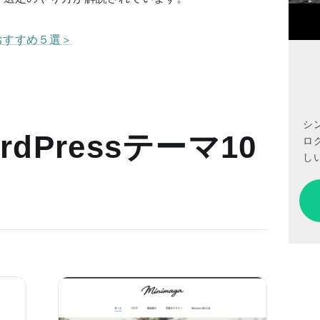
トおすすめ５選＞
シ
dPressテーマ10
ロ
しい