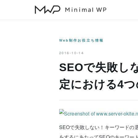
本
文
へ
ス
キ
Web制作お役立ち情報
ッ
2016-10-14
プ
SEOで失敗し
定における4
SEOで失敗しない！キーワードの
をするにあたってSEOのキーワー