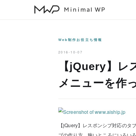
本
文
へ
ス
キ
Web制作お役立ち情報
ッ
2016-10-07
プ
【jQuery
メニューを作
【jQuery】レスポンシブ対応の
ブの作り方。狭いところにいろい