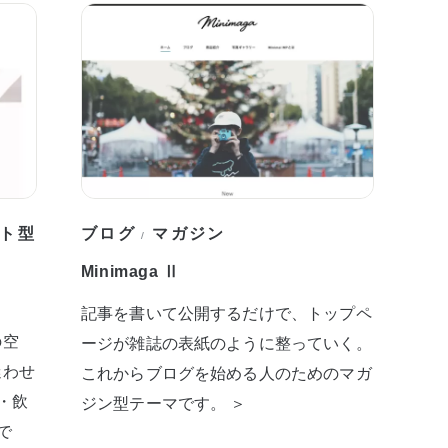
ト型
ブログ
マガジン
/
Minimaga Ⅱ
記事を書いて公開するだけで、トップペ
の空
ージが雑誌の表紙のように整っていく。
迷わせ
これからブログを始める人のためのマガ
・飲
ジン型テーマです。 ＞
で